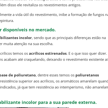
além disso ele revitaliza os revestimentos antigos.
ente a vida útil do revestimento, inibe a formação de fungos n
epintura.
r disponíveis no mercado.
ilizantes incolor
, sendo que as principais diferenças estão na
er muita atenção na sua escolha.
acrílicos temos os
acrílicos estirenados
. E o que isso quer dizer.
s acabam até craquelando, deixando o revestimento existente a
base de poliuretano
, dentre esses temos os
poliuretanos
esistência superior aos acrílicos, os aromáticos amarelam quan
 indicados, já que tem resistência ao intemperismo, não amarela
ilizante incolor para a sua parede externa.