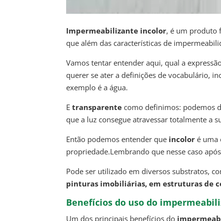
Impermeabilizante incolor
, é um produto
que além das características de impermeabili
Vamos tentar entender aqui, qual a expressã
querer se ater a definições de vocabulário, 
exemplo é a água.
E
transparente
como definimos: podemos def
que a luz consegue atravessar totalmente a su
Então podemos entender que
incolor
é uma c
propriedade.Lembrando que nesse caso após 
Pode ser utilizado em diversos substratos, 
pinturas imobiliárias, em estruturas de co
Benefícios do uso do impermeabili
Um dos principais benefícios do
impermeabi