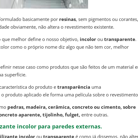
 formulado basicamente por
resinas
, sem pigmentos ou corantes
dade obviamente, não altera o revestimento existente.
o que melhor define o nosso objetivo,
incolor
ou
transparente
.
incolor como o próprio nome diz algo que não tem cor, melhor
inir nesse caso como produtos que são feitos de um material 
a superfície.
aracterística do produto e
transparência
uma
o produto aplicado ele forma uma película sobre o revestimento
como
pedras, madeira, cerâmica, concreto ou cimento, sobre
ncreto aparente, tijolinho, fulget,
entre outras.
zante incolor para paredes externas.
lizante incolor
ou
transparente
é como já dissemos, não alte