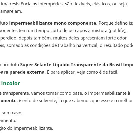
ma resistência as intempéries, são flexíveis, elásticos, ou seja,
 amarelam.
oduto
impermeabilizante mono componente
. Porque defino is
nentes tem um tempo curto de uso após a mistura (pot life),
a perdido, depois também, muitos deles apresentam forte odor
veis, somado as condições de trabalho na vertical, o resultado pod
 o produto
Super Selante Líquido Transparente da Brasil Imp
para parede externa
. E para aplicar, veja como é de fácil.
 incolor
nte transparente, vamos tomar como base, o impermeabilizante
à
mponente
, isento de solvente, já que sabemos que esse é o melhor
em som cavo,
eamento.
cação do impermeabilizante.