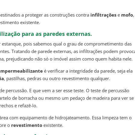
destinados a proteger as construções contra
infiltrações
e
mofo
,
stimento existente.
lização para as paredes externas.
ser estanque, pois sabemos qual o grau de comprometimento das
ntes. Tratando de parede externas, as infiltrações podem provoc
rna, prejudicando não só o imóvel assim como quem habita nele.
impermeabilizante
é verificar a integridade da parede, seja ela
ia
, pastilhas, pedras ou outro revestimento qualquer.
de percussão. E que vem a ser esse teste. O teste de percussão
artelo de borracha ou mesmo um pedaço de madeira para ver se
echos e refazê-lo.
 área com equipamento de hidrojateamento. Essa limpeza tem o
obre o
revestimento
existente.