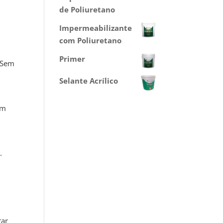
de Poliuretano
Impermeabilizante
,
com Poliuretano
Primer
 Sem
Selante Acrílico
em
.
rar