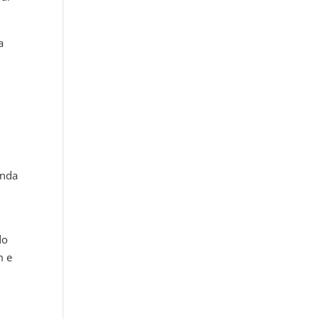
a
inda
do
m e