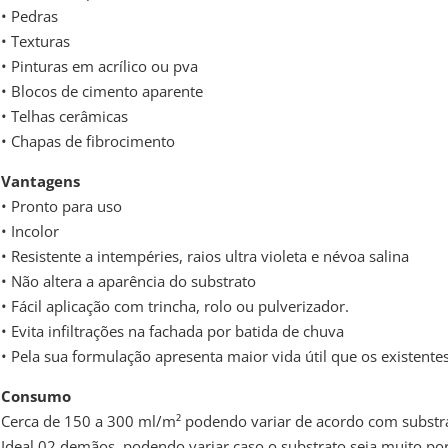
• Pedras
• Texturas
• Pinturas em acrílico ou pva
• Blocos de cimento aparente
• Telhas cerâmicas
• Chapas de fibrocimento
Vantagens
• Pronto para uso
• Incolor
• Resistente a intempéries, raios ultra violeta e névoa salina
• Não altera a aparência do substrato
• Fácil aplicação com trincha, rolo ou pulverizador.
• Evita infiltrações na fachada por batida de chuva
• Pela sua formulação apresenta maior vida útil que os existent
Consumo
Cerca de 150 a 300 ml/m² podendo variar de acordo com substr
Ideal 02 demãos, podendo variar caso o substrato seja muito po