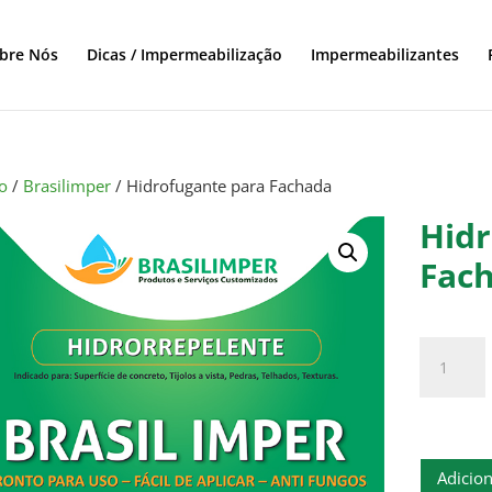
bre Nós
Dicas / Impermeabilização
Impermeabilizantes
io
/
Brasilimper
/ Hidrofugante para Fachada
Hidr
Fac
Hidrofug
para
Fachada
quantida
Adicion