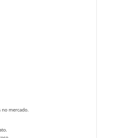
es no mercado.
ato.
roso.