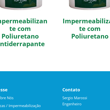
mpermeabilizan
Impermeabiliz
te com
te com
Poliuretano
Poliuretano
ntiderrapante
esse
Contato
bre Nós
Sergio Marossi
Engenheiro
cas / Impermeabilização