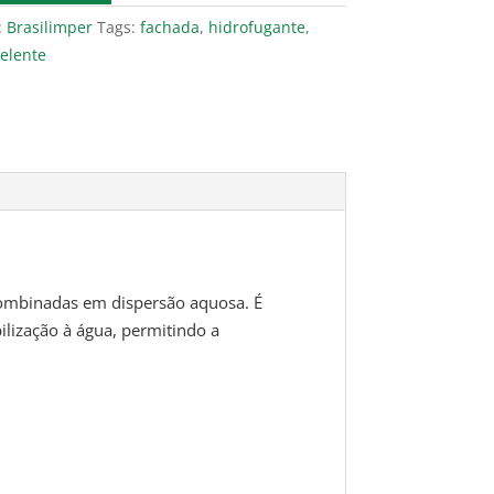
:
Brasilimper
Tags:
fachada
,
hidrofugante
,
elente
 combinadas em dispersão aquosa. É
lização à água, permitindo a