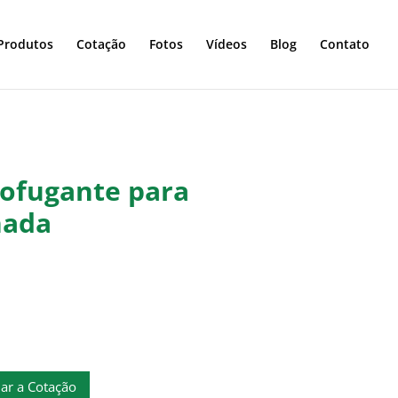
Produtos
Cotação
Fotos
Vídeos
Blog
Contato
ofugante para
hada
ante
de
ar a Cotação