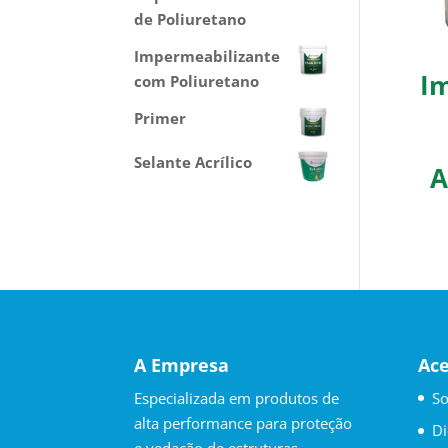
de Poliuretano
Impermeabilizante
I
com Poliuretano
Primer
Selante Acrílico
A
A Empresa
Ac
Especializada em produtos de
So
alta performance para proteção
Di
e vedação de estruturas.