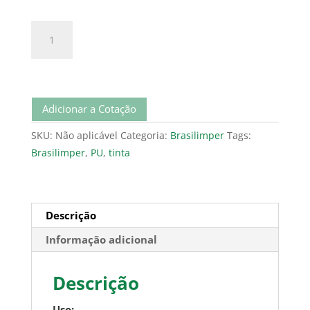
Tinta
PU
quantidade
Adicionar a Cotação
SKU:
Não aplicável
Categoria:
Brasilimper
Tags:
Brasilimper
,
PU
,
tinta
Descrição
Informação adicional
Descrição
Uso: