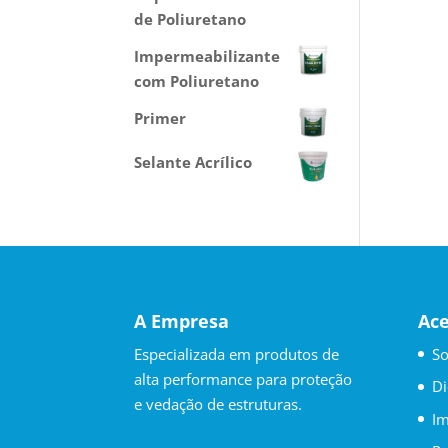
de Poliuretano
Impermeabilizante
com Poliuretano
Primer
Selante Acrílico
A Empresa
Ac
Especializada em produtos de
So
alta performance para proteção
Di
e vedação de estruturas.
Im