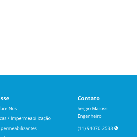
esse
Contato
bre Nós
Sergio Marossi
Engenheiro
cas / Impermeabilização
permeabilizantes
(11) 94070-2533