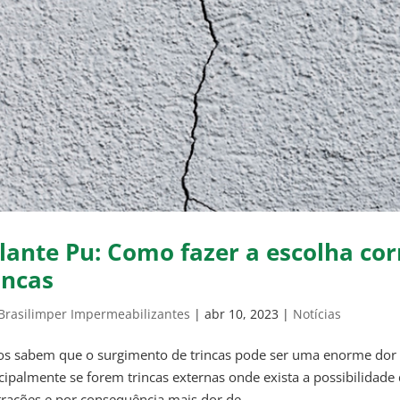
lante Pu: Como fazer a escolha co
incas
Brasilimper Impermeabilizantes
|
abr 10, 2023
|
Notícias
s sabem que o surgimento de trincas pode ser uma enorme dor de
cipalmente se forem trincas externas onde exista a possibilidad
ltrações e por consequência mais dor de...