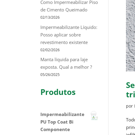
Como Impermeabilizar Piso
de Cimento Queimado
02/13/2026
Impermeabilizante Líquido:
Posso aplicar sobre
revestimento existente
02/02/2026
Manta líquida para laje
exposta. Qual a melhor ?
05/26/2025
Se
Produtos
tr
por
Impermeabilizante
Todo
PU Top Coat Bi
prin
Componente
infi